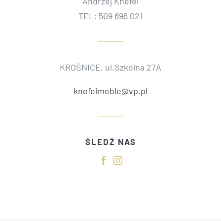
Andrzej Knefel
TEL: 509 696 021
KROŚNICE, ul.Szkolna 27A
knefelmeble@vp.pl
ŚLEDŹ NAS